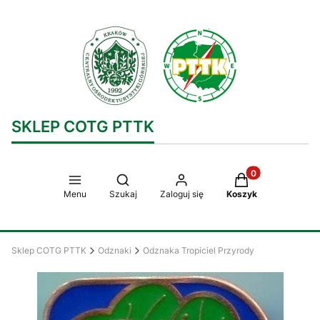
SKLEP COTG PTTK
Produkty w koszy
Otwórz wyszukiwarkę
Menu
Szukaj
Zaloguj się
Koszyk
Sklep COTG PTTK
Odznaki
Odznaka Tropiciel Przyrody