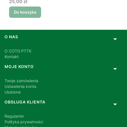
Cena
25,00 zł
Do koszyka
Linki w stopce
O NAS
O COTG PTTK
Kontakt
MOJE KONTO
Twoje zamówienia
Ustawienia konta
Ulubione
OBSŁUGA KLIENTA
Regulamin
Polityka prywatności